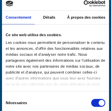
déménageurs sur Bordeaux
, qualifiés et
rompus parce qu’habitués habitués de la
ligne
Normandie- Nouvelle Aquitaine
par route ou
Consentement
Détails
À propos des cookies
ferroutage selon lots et groupages acceptés
Nous travaillons
sans intérimaires ni
Ce site web utilise des cookies.
personnes extérieures à l’entreprise
en
Les cookies nous permettent de personnaliser le contenu
intervenant.
et les annonces, d'offrir des fonctionnalités relatives aux
médias sociaux et d'analyser notre trafic. Nous
partageons également des informations sur l'utilisation de
notre site avec nos partenaires de médias sociaux, de
publicité et d'analyse, qui peuvent combiner celles-ci
avec d'autres informations que vous leur avez fournies
ou qu'ils ont collectées lors de votre utilisation de leurs
services.
Sélection
Nécessaires
du
Pour déménager vers Bordeaux
consentement