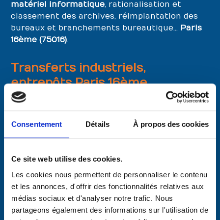
matériel informatique
, rationalisation et
classement des archives, réimplantation des
bureaux et branchements bureautique…
Paris
16ème (75016)
.
Transferts industriels,
entrepôts Paris 16ème
Protection et mise en sécurité du site,
démontage et transfert des machines-outils
Consentement
Détails
À propos des cookies
Paris 16ème
avec les moyens adaptés,
inventaire et
déménagement des stocks, des
entrepôts de stockage de Paris 16
, des
Ce site web utilise des cookies.
outillages, des matières premières…
Les cookies nous permettent de personnaliser le contenu
et les annonces, d'offrir des fonctionnalités relatives aux
Transferts d’archives Paris
médias sociaux et d'analyser notre trafic. Nous
16ème (75016)
partageons également des informations sur l'utilisation de